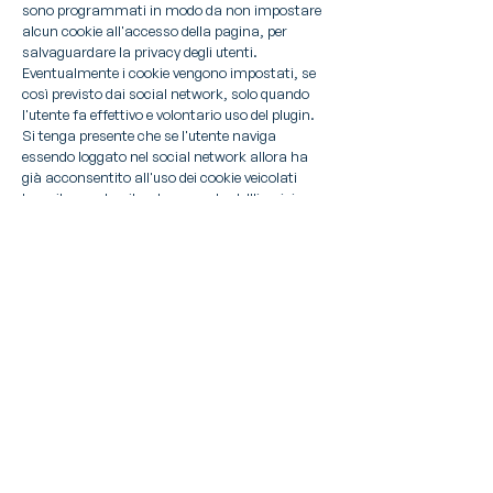
sono programmati in modo da non impostare
alcun cookie all'accesso della pagina, per
salvaguardare la privacy degli utenti.
Eventualmente i cookie vengono impostati, se
così previsto dai social network, solo quando
l'utente fa effettivo e volontario uso del plugin.
Si tenga presente che se l'utente naviga
essendo loggato nel social network allora ha
già acconsentito all'uso dei cookie veicolati
tramite questo sito al momento dell'iscrizione
al social network.
La raccolta e l'uso delle informazioni ottenute a
mezzo del plugin sono regolati dalle rispettive
informative privacy dei social network, alle quali
si prega di fare riferimento.
I cookie di terze parti sono creati e leggibili da
domini esterni al presente sito.
Di seguito le URL delle policy dei cookies relativi
alle terze parti impiegate dal sito:
- Cookie Policy Facebook
https://www.facebook.com/policy.php
- Cookie Policy Google
https://policies.google.com/technologies/cooki
es?hl=it