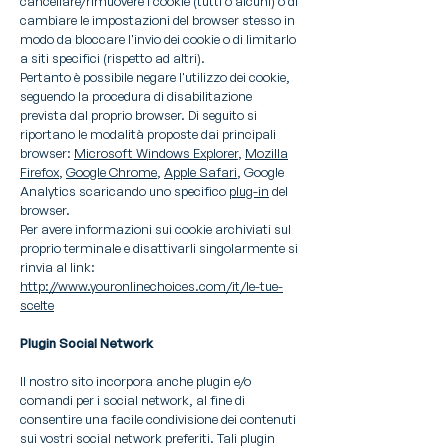
cancellare/rimuovere i cookie (tutti o alcuni) o di
cambiare le impostazioni del browser stesso in
modo da bloccare l'invio dei cookie o di limitarlo
a siti specifici (rispetto ad altri).
Pertanto è possibile negare l'utilizzo dei cookie,
seguendo la procedura di disabilitazione
prevista dal proprio browser. Di seguito si
riportano le modalità proposte dai principali
browser:
Microsoft Windows Explorer
,
Mozilla
Firefox
,
Google Chrome
,
Apple Safari
, Google
Analytics scaricando uno specifico
plug-in
del
browser.
Per avere informazioni sui cookie archiviati sul
proprio terminale e disattivarli singolarmente si
rinvia al link:
http://www.youronlinechoices.com/it/le-tue-
scelte
Plugin Social Network
Il nostro sito incorpora anche plugin e/o
comandi per i social network, al fine di
consentire una facile condivisione dei contenuti
sui vostri social network preferiti. Tali plugin